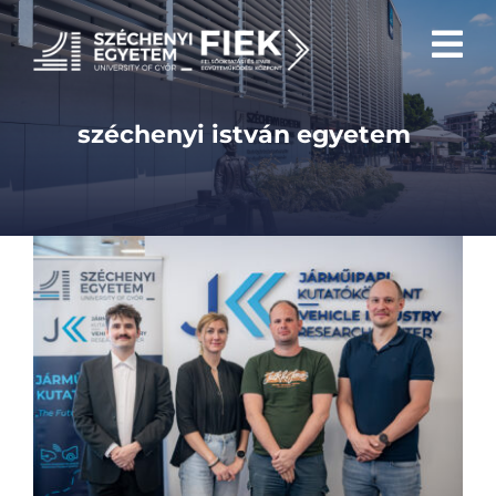
Skip
to
content
széchenyi istván egyetem