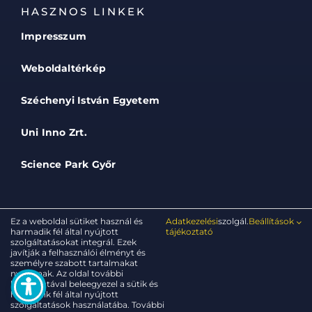
HASZNOS LINKEK
Impresszum
Weboldaltérkép
Széchenyi István Egyetem
Uni Inno Zrt.
Science Park Győr
Ez a weboldal sütiket használ és
Adatkezelési
szolgál.
Beállítások
harmadik fél által nyújtott
tájékoztató
szolgáltatásokat integrál. Ezek
© 2025 - 2026 • FIEK • Széchenyi István Egyetem •
javítják a felhasználói élményt és
Minden jog fenntartva
személyre szabott tartalmakat
nyújtanak. Az oldal további
használatával beleegyezel a sütik és
Készítette:
Digitális Fejlesztési Központ
harmadik fél által nyújtott
szolgáltatások használatába. További