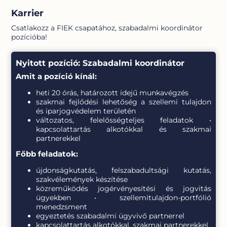
Karrier
Csatlakozz a FIEK csapatához, szabadalmi koordinátor
pozícióba!
Nyitott pozíció: Szabadalmi koordinátor
Amit a pozíció kínál:
heti 20 órás, határozott idejű munkavégzés
szakmai fejlődési lehetőség a szellemi tulajdon
és iparjogvédelem területén
változatos, felelősségteljes feladatok •
kapcsolattartás alkotókkal és szakmai
partnerekkel
Főbb feladatok:
újdonságkutatás, felszabadultsági kutatás,
szakvélemények készítése
közreműködés jogérvényesítési és jogvitás
ügyekben • szellemitulajdon-portfólió
menedzsment
egyeztetés szabadalmi ügyvivő partnerrel
kapcsolattartás alkotókkal, szakmai partnerekkel