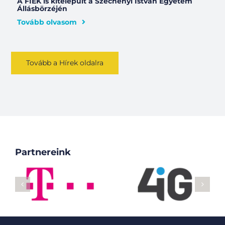
A FIEK is kitelepült a Széchenyi István Egyetem
Állásbörzéjén
Tovább olvasom
Tovább a Hírek oldalra
Partnereink