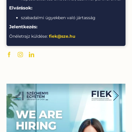
Elvárások:
szabadalmi ügyekben való jártasság
Jelentkezés:
Önéletrajz küldése:
fiek@sze.hu