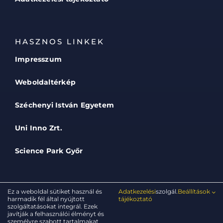
HASZNOS LINKEK
Impresszum
Weboldaltérkép
Széchenyi István Egyetem
Uni Inno Zrt.
Science Park Győr
Ez a weboldal sütiket használ és
Adatkezelési
szolgál.
Beállítások
harmadik fél által nyújtott
tájékoztató
szolgáltatásokat integrál. Ezek
© 2025 - 2026 • FIEK • Széchenyi István Egyetem •
javítják a felhasználói élményt és
Minden jog fenntartva
személyre szabott tartalmakat